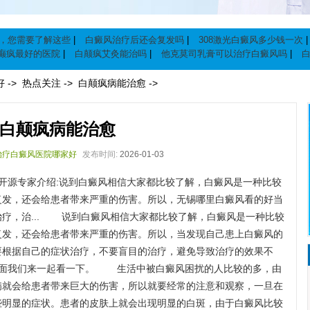
，您需要了解这些
|
白癜风治疗后还会复发吗
|
308激光白癜风多少钱一次
癫疯最好的医院
|
白颠疯艾灸能治吗
|
他克莫司乳膏可以治疗白癜风吗
|
|
白颠疯病能治愈
|
好
->
热点关注
->
白颠疯病能治愈
->
白颠疯病能治愈
治疗白癜风医院哪家好
发布时间:
2026-01-03
锡开源专家介绍:说到白癜风相信大家都比较了解，白癜风是一种比较
复发，还会给患者带来严重的伤害。所以，
无锡哪里白癜风看的好
当
疗，治... 说到白癜风相信大家都比较了解，白癜风是一种比较
复发，还会给患者带来严重的伤害。所以，当发现自己患上白癜风的
要根据自己的症状治疗，不要盲目的治疗，避免导致治疗的效果不
下面我们来一起看一下。 生活中被白癜风困扰的人比较的多，由
病就会给患者带来巨大的伤害，所以就要经常的注意和观察，一旦在
些明显的症状。患者的皮肤上就会出现明显的白斑，由于白癜风比较