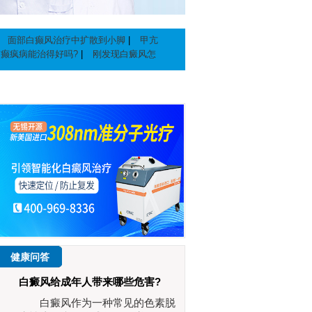
|
面部白癫风治疗中扩散到小脚
|
甲亢
白癫疯病能治得好吗?
|
刚发现白癜风怎
健康问答
白癜风给成年人带来哪些危害?
白癜风作为一种常见的色素脱
李茂华