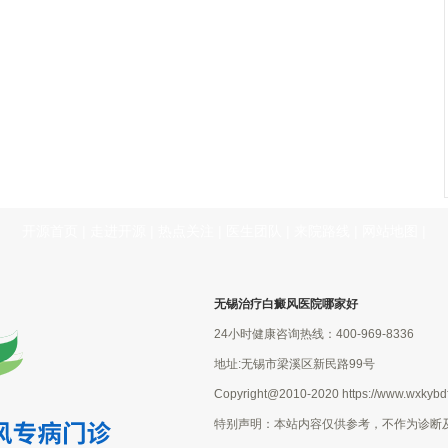
开源首页
|
走进开源
|
热点关注
|
医生团队
|
来院路线
|
网站地图
|
无锡治疗白癜风医院哪家好
24小时健康咨询热线：400-969-8336
地址:无锡市梁溪区新民路99号
Copyright@2010-2020 https://www.wxkybdf
特别声明：本站内容仅供参考，不作为诊断