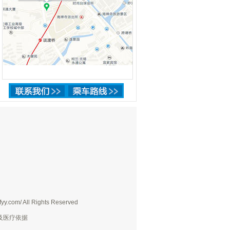
yy.com/ All Rights Reserved
及医疗依据