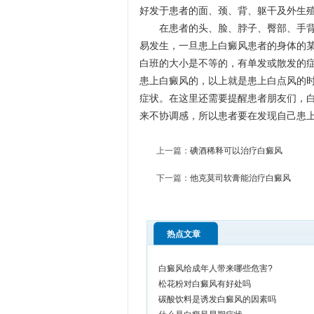
好发于患者的面、颈、背、躯干及外生
在患者的头、脸、脖子、臀部、手背等
易发生，一旦患上白癜风患者的身体的
白班的大小是不等的，有单发或散发的
患上白癜风的，以上就是患上白点风的
症状。在这里还需要提醒患者朋友们，
来不协调感，所以患者要在发现自己患
上一篇：
碘酒稀释可以治疗白癜风
下一篇：
他克莫司软膏能治疗白癜风
热点文章
白癜风给成年人带来哪些危害?
松花粉对白癜风有好处吗
碳酸饮料是诱发白癜风的因素吗