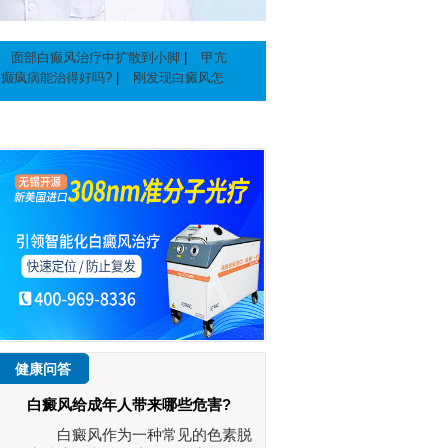
|
面部白癫风治疗中扩散到小脚
|
甲亢
白癫疯病能治得好吗?
|
刚发现白癜风怎
健康问答
白癜风给成年人带来哪些危害?
李茂华
白癜风作为一种常见的色素脱
李茂华,无锡开源白癜