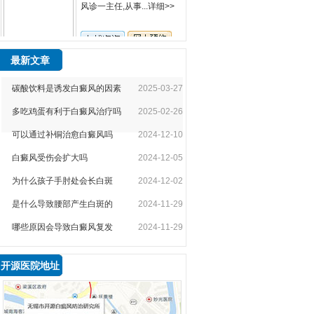
苏建平
最新文章
苏建平，主治医生，
从事白癜风病理...
详细>>
碳酸饮料是诱发白癜风的因素
2025-03-27
多吃鸡蛋有利于白癜风治疗吗
2025-02-26
可以通过补铜治愈白癜风吗
2024-12-10
袁仁军
白癜风受伤会扩大吗
2024-12-05
袁仁军，首席专家，
为什么孩子手肘处会长白斑
2024-12-02
无锡开源白癜风医生...
详
细>>
是什么导致腰部产生白斑的
2024-11-29
哪些原因会导致白癜风复发
2024-11-29
开源医院地址