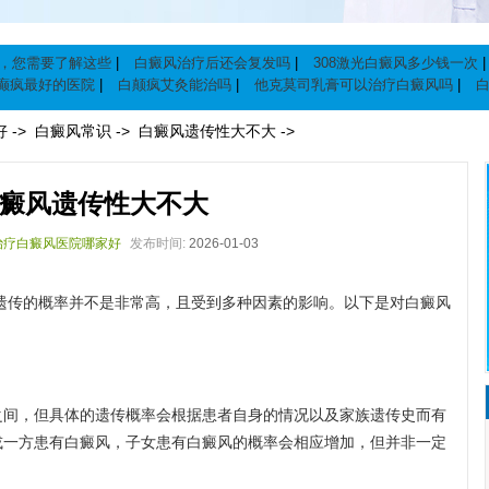
，您需要了解这些
|
白癜风治疗后还会复发吗
|
308激光白癜风多少钱一次
癫疯最好的医院
|
白颠疯艾灸能治吗
|
他克莫司乳膏可以治疗白癜风吗
|
|
白颠疯病能治愈
|
好
->
白癜风常识
->
白癜风遗传性大不大
->
癜风遗传性大不大
治疗白癜风医院哪家好
发布时间:
2026-01-03
传的概率并不是非常高，且受到多种因素的影响。以下是对白癜风
之间，但具体的遗传概率会根据患者自身的情况以及家族遗传史而有
或一方患有白癜风，子女患有白癜风的概率会相应增加，但并非一定