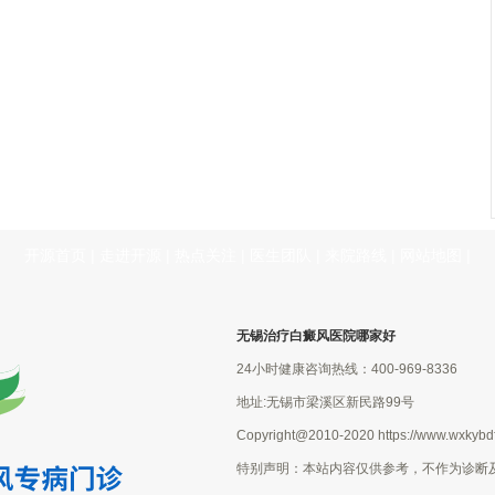
开源首页
|
走进开源
|
热点关注
|
医生团队
|
来院路线
|
网站地图
|
无锡治疗白癜风医院哪家好
24小时健康咨询热线：400-969-8336
地址:无锡市梁溪区新民路99号
Copyright@2010-2020 https://www.wxkybdf
特别声明：本站内容仅供参考，不作为诊断