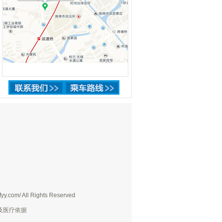
yy.com/ All Rights Reserved
及医疗依据